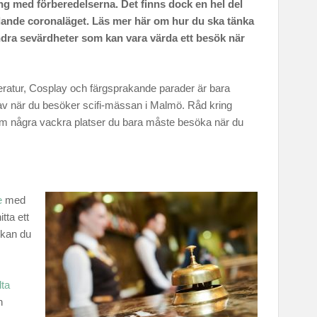
ång med förberedelserna. Det finns dock en hel del
dande coronaläget. Läs mer här om hur du ska tänka
andra sevärdheter som kan vara värda ett besök när
itteratur, Cosplay och färgsprakande parader är bara
l av när du besöker scifi-mässan i Malmö. Råd kring
s om några vackra platser du bara måste besöka när du
e
med
tta ett
 kan du
dta
h