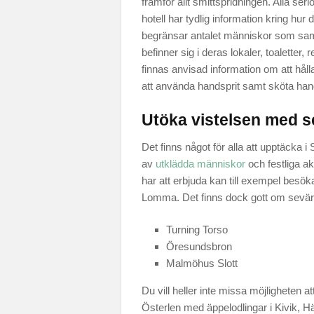
framför allt smittspridningen. Alla seri
hotell har tydlig information kring hur 
begränsar antalet människor som sam
befinner sig i deras lokaler, toaletter
finnas anvisad information om att hålla
att använda handsprit samt sköta han
Utöka vistelsen med s
Det finns något för alla att upptäcka i
av
utklädda människor
och festliga ak
har att erbjuda kan till exempel besök
Lomma. Det finns dock gott om sevärd
Turning Torso
Öresundsbron
Malmöhus Slott
Du vill heller inte missa möjligheten a
Österlen med äppelodlingar i Kivik, 