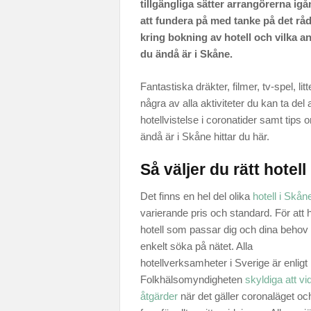
tillgängliga sätter arrangörerna ig
att fundera på med tanke på det rå
kring bokning av hotell och vilka 
du ändå är i Skåne.
Fantastiska dräkter, filmer, tv-spel, l
några av alla aktiviteter du kan ta de
hotellvistelse i coronatider samt tip
ändå är i Skåne hittar du här.
Så väljer du rätt hotell
Det finns en hel del olika
hotell i Skån
varierande pris och standard. För att hi
hotell som passar dig och dina behov
enkelt söka på nätet. Alla
hotellverksamheter i Sverige är enligt
Folkhälsomyndigheten
skyldiga att vi
åtgärder
när det gäller coronaläget oc