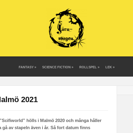
FANTASY
»
SCIENCE FICTION
»
ROLLSPEL
»
LEK
»
Malmö 2021
”Scifiworld” hölls i Malmö 2020 och många håller
gå av stapeln även i år. Så fort datum finns