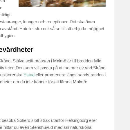
ösa
de
tidigt
, restauranger, lounger och receptioner. Det ska även
 avstånd. Hotellet ska också se till att erbjuda möjlighet
dhygien.
evärdheter
 Skåne. Själva scifi-mässan i Malmö är till bredden fylld
tiviteter. Den som vill passa på att se mer av vad Skåne
a pittorerska
Ystad
eller promenera längs sandstranden i
heter om du inte känner för att lämna Malmö:
tt besöka Sofiero slott strax utanför Helsingborg eller
Här hittar du även Stenshuvud med sin natursköna