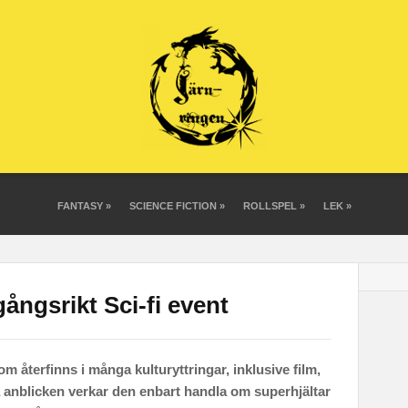
FANTASY
»
SCIENCE FICTION
»
ROLLSPEL
»
LEK
»
ångsrikt Sci-fi event
m återfinns i många kulturyttringar, inklusive film,
a anblicken verkar den enbart handla om superhjältar