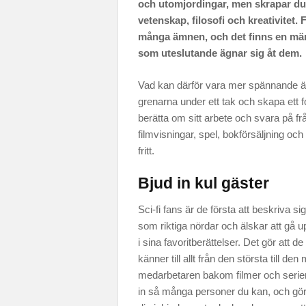
och utomjordingar, men skrapar du 
vetenskap, filosofi och kreativitet.
många ämnen, och det finns en män
som uteslutande ägnar sig åt dem.
Vad kan därför vara mer spännande än
grenarna under ett tak och skapa ett fo
berätta om sitt arbete och svara på fr
filmvisningar, spel, bokförsäljning och
fritt.
Bjud in kul gäster
Sci-fi fans är de första att beskriva sig
som riktiga nördar och älskar att gå u
i sina favoritberättelser. Det gör att de
känner till allt från den största till den
medarbetaren bakom filmer och serier
in så många personer du kan, och gö