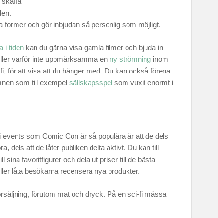
 skaffa
den.
a former och gör inbjudan så personlig som möjligt.
a i tiden
kan du gärna visa gamla filmer och bjuda in
Eller varför inte uppmärksamma en
ny strömning
inom
fi, för att visa att du hänger med. Du kan också förena
mnen som till exempel
sällskapsspel
som vuxit enormt i
-fi events som Comic Con är så populära är att de dels
, dels att de låter publiken delta aktivt. Du kan till
l sina favoritfigurer och dela ut priser till de bästa
eller låta besökarna recensera nya produkter.
örsäljning, förutom mat och dryck. På en sci-fi mässa