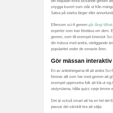
din inbjudan extra lockande genom att
snygga kuvert som står ut från mäng
Satsa på starka färger eller annorlund
Eftersom sci-fi genren
går långt tillbak
experter som kan föreläsa om dem. 
genren, som till exempel kinesisk Sci-
din mässa med andra, närliggande ä
popularitet under de senaste åren.
Gör mässan interaktiv
En av anledningarna till att andra Sci
förenar allt som har med genren att göra
exempel uppmuntra folk att klä ut sig til
utstyrslarna, hålla quizz varje timme 
Det är också smart att ha en hel del f
passar det särskilt bra att sälja: