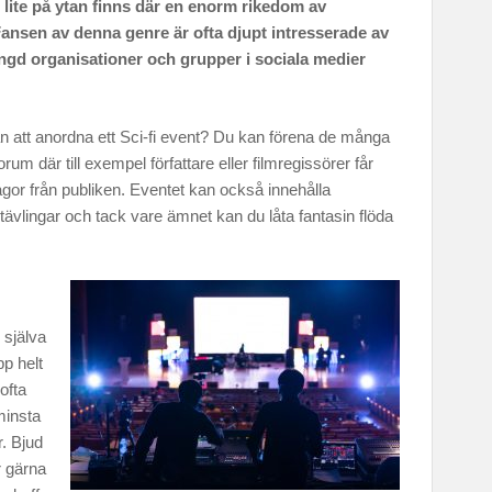
lite på ytan finns där en enorm rikedom av
 Fansen av denna genre är ofta djupt intresserade av
gd organisationer och grupper i sociala medier
 att anordna ett Sci-fi event? Du kan förena de många
rum där till exempel författare eller filmregissörer får
ågor från publiken. Eventet kan också innehålla
 tävlingar och tack vare ämnet kan du låta fantasin flöda
 själva
pp helt
 ofta
 minsta
. Bjud
r gärna